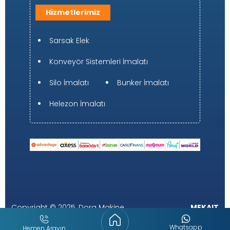
Hizmetlerimiz
Sarsak Elek
Konveyör Sistemleri İmalatı
Silo İmalatı
Bunker İmalatı
Helezon İmalatı
Copyright © 2025, Dora Makine
MEKAIT
Whatsapp
Hemen Arayın