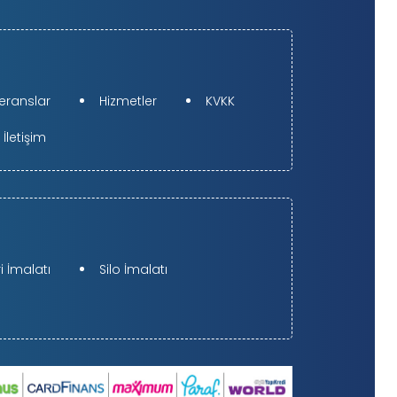
eranslar
Hizmetler
KVKK
İletişim
 İmalatı
Silo İmalatı