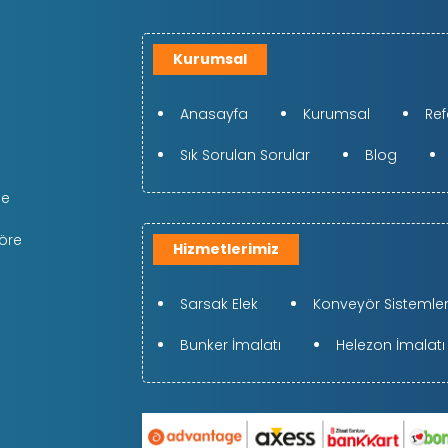
Kurumsal
Anasayfa
Kurumsal
Ref
Sık Sorulan Sorular
Blog
de
töre
Hizmetlerimiz
Sarsak Elek
Konveyör Sistemleri
Bunker İmalatı
Helezon İmalatı