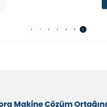
1
2
3
4
5
6
ora Makine Çözüm Ortağını